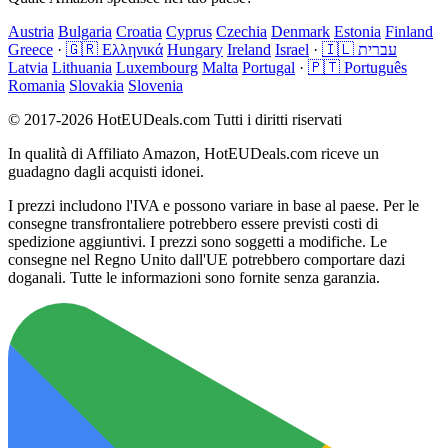
Austria
Bulgaria
Croatia
Cyprus
Czechia
Denmark
Estonia
Finland
Greece
·
🇬🇷 Ελληνικά
Hungary
Ireland
Israel
·
🇮🇱 עברית
Latvia
Lithuania
Luxembourg
Malta
Portugal
·
🇵🇹 Português
Romania
Slovakia
Slovenia
© 2017-2026 HotEUDeals.com Tutti i diritti riservati
In qualità di Affiliato Amazon, HotEUDeals.com riceve un
guadagno dagli acquisti idonei.
I prezzi includono l'IVA e possono variare in base al paese. Per le
consegne transfrontaliere potrebbero essere previsti costi di
spedizione aggiuntivi. I prezzi sono soggetti a modifiche. Le
consegne nel Regno Unito dall'UE potrebbero comportare dazi
doganali. Tutte le informazioni sono fornite senza garanzia.