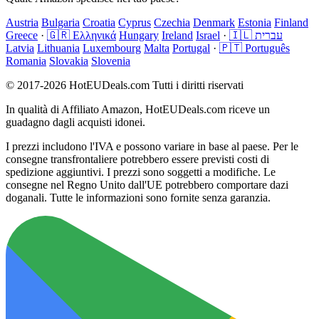
Austria
Bulgaria
Croatia
Cyprus
Czechia
Denmark
Estonia
Finland
Greece
·
🇬🇷 Ελληνικά
Hungary
Ireland
Israel
·
🇮🇱 עברית
Latvia
Lithuania
Luxembourg
Malta
Portugal
·
🇵🇹 Português
Romania
Slovakia
Slovenia
© 2017-2026 HotEUDeals.com Tutti i diritti riservati
In qualità di Affiliato Amazon, HotEUDeals.com riceve un
guadagno dagli acquisti idonei.
I prezzi includono l'IVA e possono variare in base al paese. Per le
consegne transfrontaliere potrebbero essere previsti costi di
spedizione aggiuntivi. I prezzi sono soggetti a modifiche. Le
consegne nel Regno Unito dall'UE potrebbero comportare dazi
doganali. Tutte le informazioni sono fornite senza garanzia.