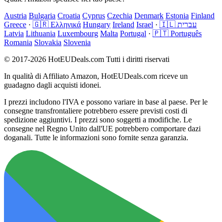
Austria
Bulgaria
Croatia
Cyprus
Czechia
Denmark
Estonia
Finland
Greece
·
🇬🇷 Ελληνικά
Hungary
Ireland
Israel
·
🇮🇱 עברית
Latvia
Lithuania
Luxembourg
Malta
Portugal
·
🇵🇹 Português
Romania
Slovakia
Slovenia
© 2017-2026 HotEUDeals.com Tutti i diritti riservati
In qualità di Affiliato Amazon, HotEUDeals.com riceve un
guadagno dagli acquisti idonei.
I prezzi includono l'IVA e possono variare in base al paese. Per le
consegne transfrontaliere potrebbero essere previsti costi di
spedizione aggiuntivi. I prezzi sono soggetti a modifiche. Le
consegne nel Regno Unito dall'UE potrebbero comportare dazi
doganali. Tutte le informazioni sono fornite senza garanzia.