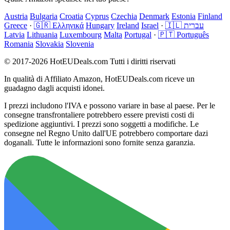
Austria
Bulgaria
Croatia
Cyprus
Czechia
Denmark
Estonia
Finland
Greece
·
🇬🇷 Ελληνικά
Hungary
Ireland
Israel
·
🇮🇱 עברית
Latvia
Lithuania
Luxembourg
Malta
Portugal
·
🇵🇹 Português
Romania
Slovakia
Slovenia
© 2017-2026 HotEUDeals.com Tutti i diritti riservati
In qualità di Affiliato Amazon, HotEUDeals.com riceve un
guadagno dagli acquisti idonei.
I prezzi includono l'IVA e possono variare in base al paese. Per le
consegne transfrontaliere potrebbero essere previsti costi di
spedizione aggiuntivi. I prezzi sono soggetti a modifiche. Le
consegne nel Regno Unito dall'UE potrebbero comportare dazi
doganali. Tutte le informazioni sono fornite senza garanzia.