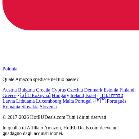
Polonia
Quale Amazon spedisce nel tuo paese?
Austria
Bulgaria
Croatia
Cyprus
Czechia
Denmark
Estonia
Finland
Greece
·
🇬🇷 Ελληνικά
Hungary
Ireland
Israel
·
🇮🇱 עברית
Latvia
Lithuania
Luxembourg
Malta
Portugal
·
🇵🇹 Português
Romania
Slovakia
Slovenia
© 2017-2026 HotEUDeals.com Tutti i diritti riservati
In qualità di Affiliato Amazon, HotEUDeals.com riceve un
guadagno dagli acquisti idonei.