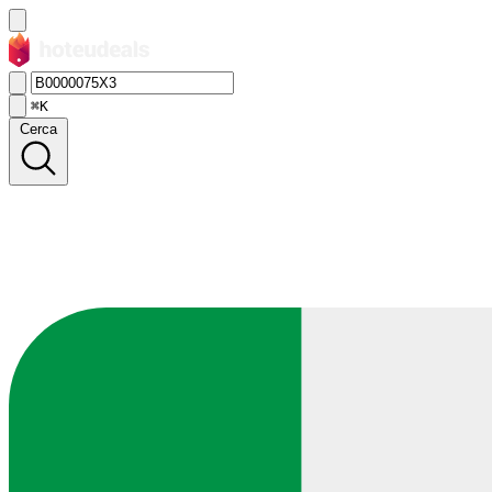
⌘K
Cerca