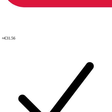
≈€31.56