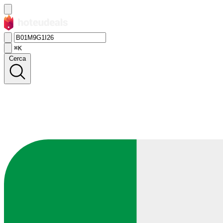
⌘K
Cerca