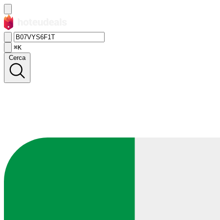
⌘K
Cerca