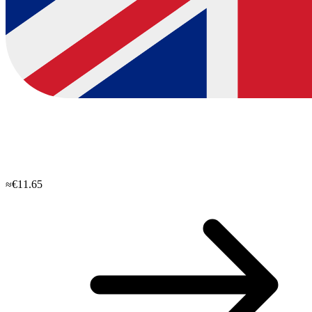
≈€11.65