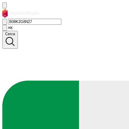
⌘K
Cerca