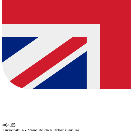
≈€4.65
Disponibile
•
Venduto da
Kitchensupplier