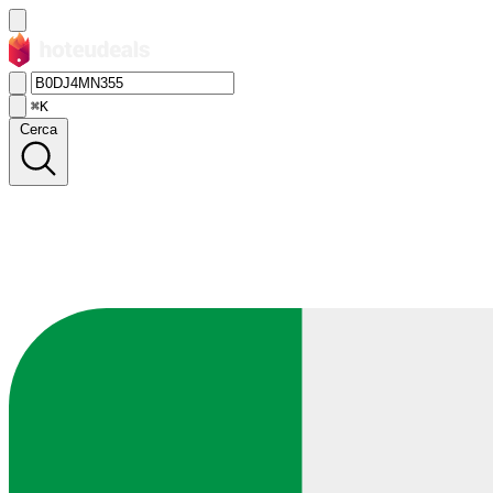
⌘K
Cerca