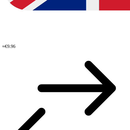
≈€9.96