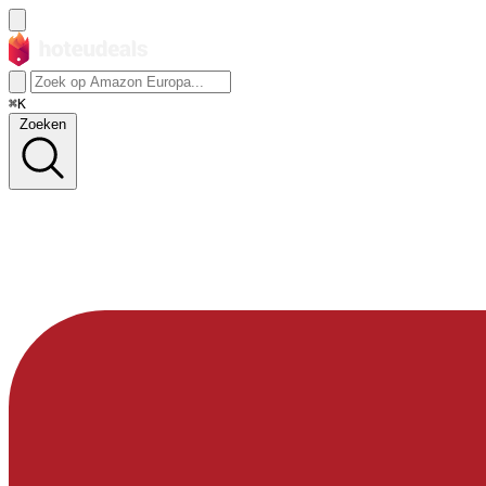
⌘K
Zoeken