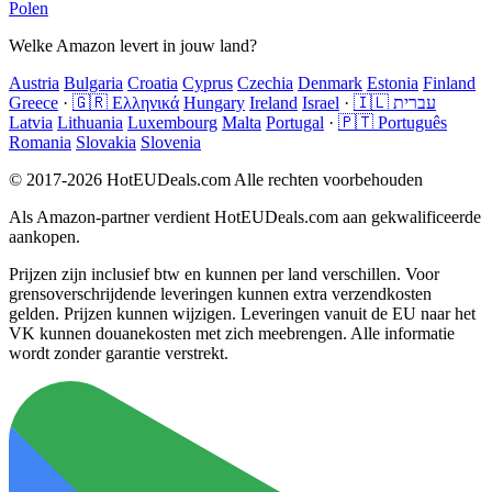
Polen
Welke Amazon levert in jouw land?
Austria
Bulgaria
Croatia
Cyprus
Czechia
Denmark
Estonia
Finland
Greece
·
🇬🇷 Ελληνικά
Hungary
Ireland
Israel
·
🇮🇱 עברית
Latvia
Lithuania
Luxembourg
Malta
Portugal
·
🇵🇹 Português
Romania
Slovakia
Slovenia
© 2017-2026 HotEUDeals.com Alle rechten voorbehouden
Als Amazon-partner verdient HotEUDeals.com aan gekwalificeerde
aankopen.
Prijzen zijn inclusief btw en kunnen per land verschillen. Voor
grensoverschrijdende leveringen kunnen extra verzendkosten
gelden. Prijzen kunnen wijzigen. Leveringen vanuit de EU naar het
VK kunnen douanekosten met zich meebrengen. Alle informatie
wordt zonder garantie verstrekt.