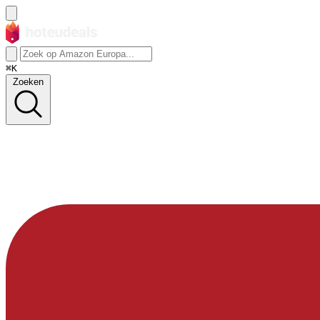
⌘K
Zoeken