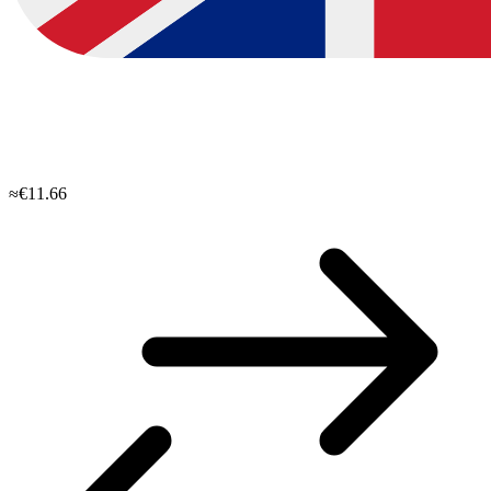
≈€11.66