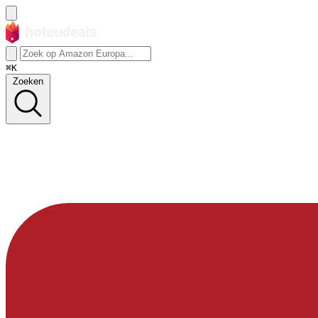
⌘K
Zoeken