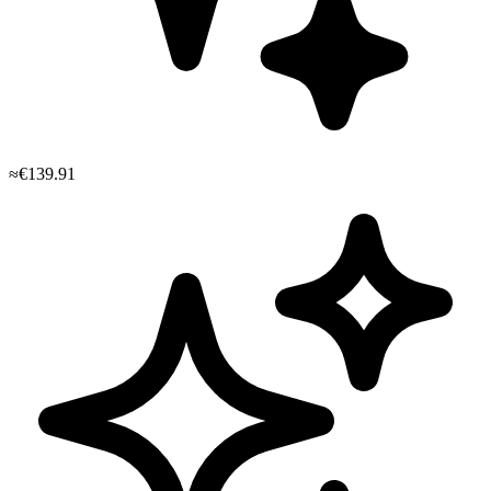
≈€139.91