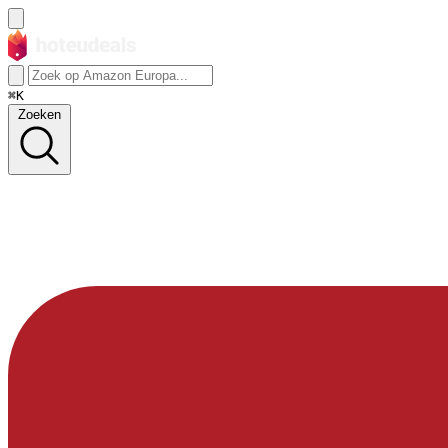
⌘K
Zoeken