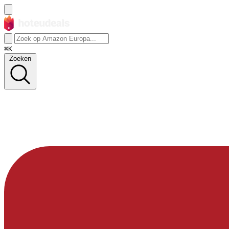
⌘K
Zoeken