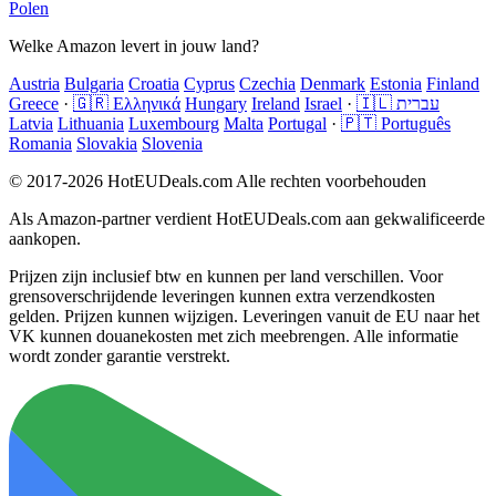
Polen
Welke Amazon levert in jouw land?
Austria
Bulgaria
Croatia
Cyprus
Czechia
Denmark
Estonia
Finland
Greece
·
🇬🇷 Ελληνικά
Hungary
Ireland
Israel
·
🇮🇱 עברית
Latvia
Lithuania
Luxembourg
Malta
Portugal
·
🇵🇹 Português
Romania
Slovakia
Slovenia
© 2017-2026 HotEUDeals.com Alle rechten voorbehouden
Als Amazon-partner verdient HotEUDeals.com aan gekwalificeerde
aankopen.
Prijzen zijn inclusief btw en kunnen per land verschillen. Voor
grensoverschrijdende leveringen kunnen extra verzendkosten
gelden. Prijzen kunnen wijzigen. Leveringen vanuit de EU naar het
VK kunnen douanekosten met zich meebrengen. Alle informatie
wordt zonder garantie verstrekt.