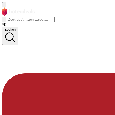
⌘K
Zoeken