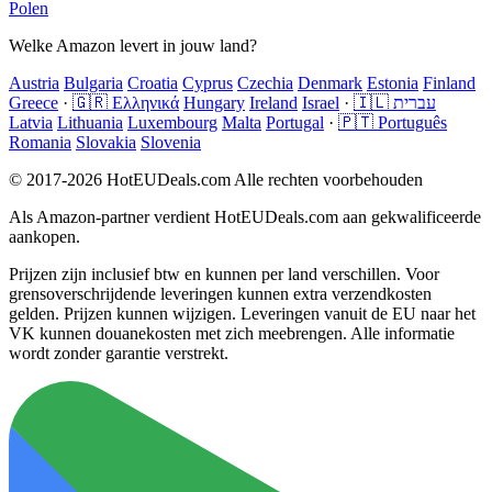
Polen
Welke Amazon levert in jouw land?
Austria
Bulgaria
Croatia
Cyprus
Czechia
Denmark
Estonia
Finland
Greece
·
🇬🇷 Ελληνικά
Hungary
Ireland
Israel
·
🇮🇱 עברית
Latvia
Lithuania
Luxembourg
Malta
Portugal
·
🇵🇹 Português
Romania
Slovakia
Slovenia
© 2017-2026 HotEUDeals.com Alle rechten voorbehouden
Als Amazon-partner verdient HotEUDeals.com aan gekwalificeerde
aankopen.
Prijzen zijn inclusief btw en kunnen per land verschillen. Voor
grensoverschrijdende leveringen kunnen extra verzendkosten
gelden. Prijzen kunnen wijzigen. Leveringen vanuit de EU naar het
VK kunnen douanekosten met zich meebrengen. Alle informatie
wordt zonder garantie verstrekt.