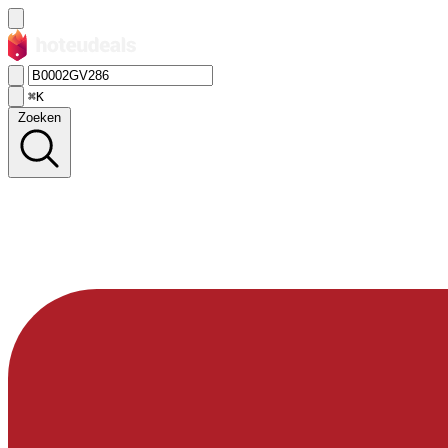
⌘K
Zoeken