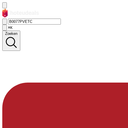
⌘K
Zoeken