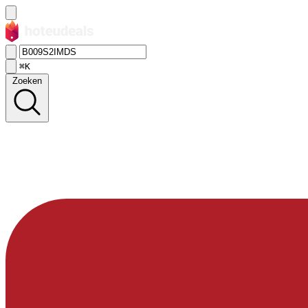
⌘K
Zoeken