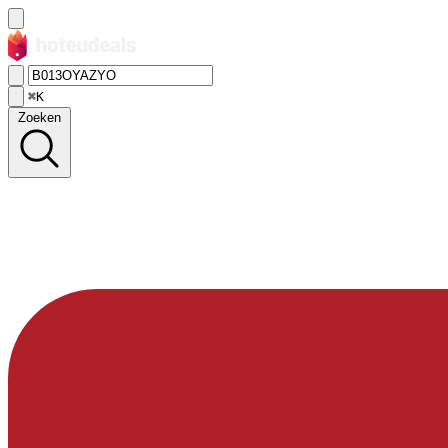
⌘K
Zoeken