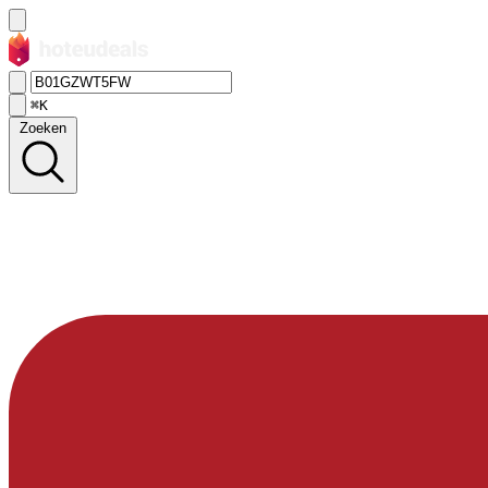
⌘K
Zoeken