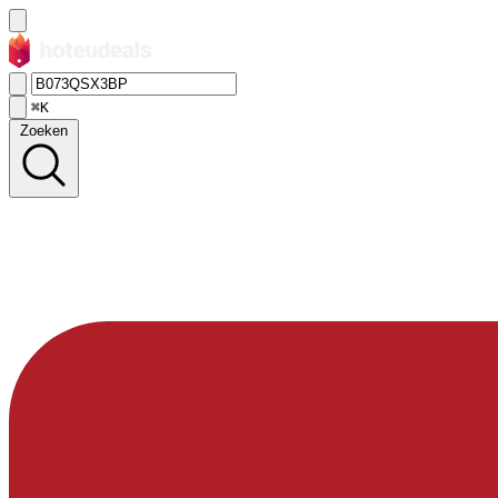
⌘K
Zoeken