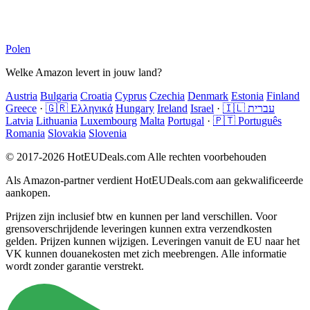
Polen
Welke Amazon levert in jouw land?
Austria
Bulgaria
Croatia
Cyprus
Czechia
Denmark
Estonia
Finland
Greece
·
🇬🇷 Ελληνικά
Hungary
Ireland
Israel
·
🇮🇱 עברית
Latvia
Lithuania
Luxembourg
Malta
Portugal
·
🇵🇹 Português
Romania
Slovakia
Slovenia
© 2017-2026 HotEUDeals.com Alle rechten voorbehouden
Als Amazon-partner verdient HotEUDeals.com aan gekwalificeerde
aankopen.
Prijzen zijn inclusief btw en kunnen per land verschillen. Voor
grensoverschrijdende leveringen kunnen extra verzendkosten
gelden. Prijzen kunnen wijzigen. Leveringen vanuit de EU naar het
VK kunnen douanekosten met zich meebrengen. Alle informatie
wordt zonder garantie verstrekt.