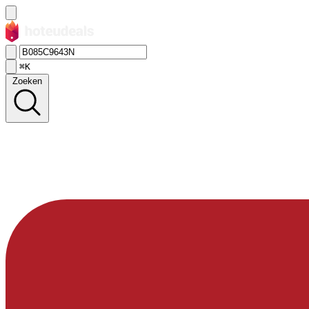
⌘K
Zoeken