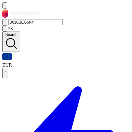
⌘K
Search
EUR