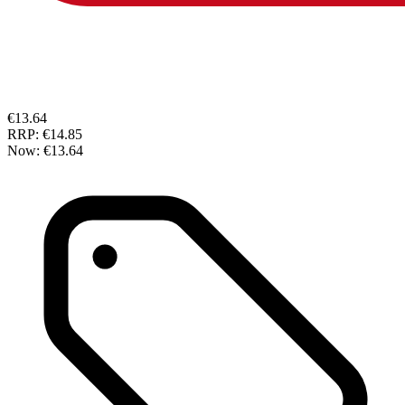
€13.64
RRP:
€14.85
Now:
€13.64