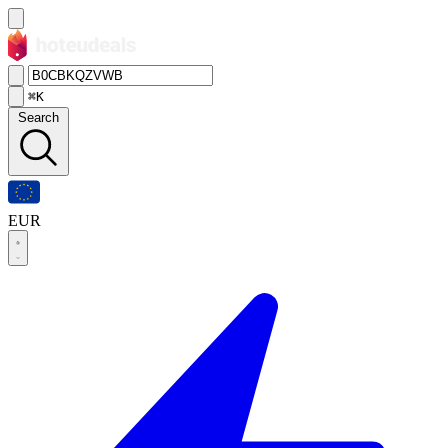
⌘K
Search
EUR