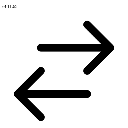
≈€11.65