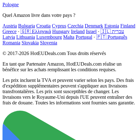
Pologne
Quel Amazon livre dans votre pays ?
Austria
Bulgaria
Croatia
Cyprus
Czechia
Denmark
Estonia
Finland
Greece
·
🇬🇷 Ελληνικά
Hungary
Ireland
Israel
·
🇮🇱 עברית
Latvia
Lithuania
Luxembourg
Malta
Portugal
·
🇵🇹 Português
Romania
Slovakia
Slovenia
© 2017-2026 HotEUDeals.com Tous droits réservés
En tant que Partenaire Amazon, HotEUDeals.com réalise un
bénéfice sur les achats remplissant les conditions requises.
Les prix incluent la TVA et peuvent varier selon les pays. Des frais
d'expédition supplémentaires peuvent s'appliquer aux livraisons
transfrontalières. Les prix sont susceptibles de changer. Les
livraisons vers le Royaume-Uni depuis l'UE peuvent entraîner des
frais de douane. Toutes les informations sont fournies sans garantie.