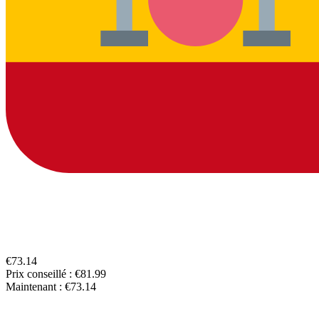
€73.14
Prix conseillé :
€81.99
Maintenant :
€73.14