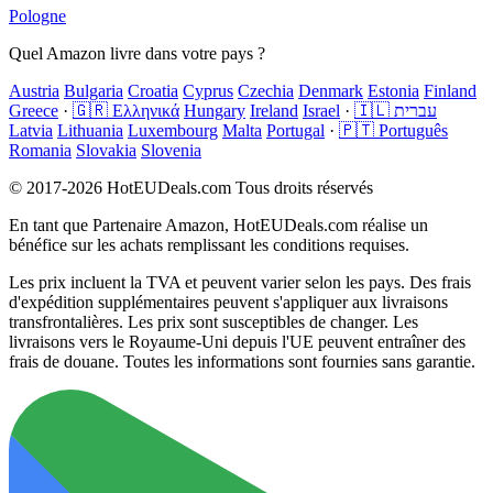
Pologne
Quel Amazon livre dans votre pays ?
Austria
Bulgaria
Croatia
Cyprus
Czechia
Denmark
Estonia
Finland
Greece
·
🇬🇷 Ελληνικά
Hungary
Ireland
Israel
·
🇮🇱 עברית
Latvia
Lithuania
Luxembourg
Malta
Portugal
·
🇵🇹 Português
Romania
Slovakia
Slovenia
© 2017-2026 HotEUDeals.com Tous droits réservés
En tant que Partenaire Amazon, HotEUDeals.com réalise un
bénéfice sur les achats remplissant les conditions requises.
Les prix incluent la TVA et peuvent varier selon les pays. Des frais
d'expédition supplémentaires peuvent s'appliquer aux livraisons
transfrontalières. Les prix sont susceptibles de changer. Les
livraisons vers le Royaume-Uni depuis l'UE peuvent entraîner des
frais de douane. Toutes les informations sont fournies sans garantie.