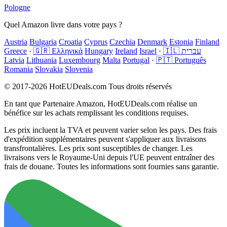
Pologne
Quel Amazon livre dans votre pays ?
Austria
Bulgaria
Croatia
Cyprus
Czechia
Denmark
Estonia
Finland
Greece
·
🇬🇷 Ελληνικά
Hungary
Ireland
Israel
·
🇮🇱 עברית
Latvia
Lithuania
Luxembourg
Malta
Portugal
·
🇵🇹 Português
Romania
Slovakia
Slovenia
© 2017-2026 HotEUDeals.com Tous droits réservés
En tant que Partenaire Amazon, HotEUDeals.com réalise un
bénéfice sur les achats remplissant les conditions requises.
Les prix incluent la TVA et peuvent varier selon les pays. Des frais
d'expédition supplémentaires peuvent s'appliquer aux livraisons
transfrontalières. Les prix sont susceptibles de changer. Les
livraisons vers le Royaume-Uni depuis l'UE peuvent entraîner des
frais de douane. Toutes les informations sont fournies sans garantie.