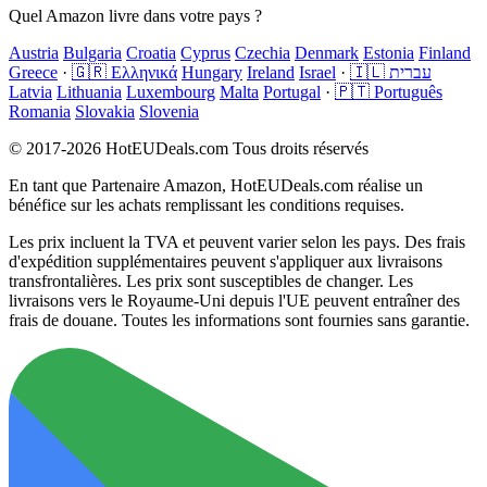
Quel Amazon livre dans votre pays ?
Austria
Bulgaria
Croatia
Cyprus
Czechia
Denmark
Estonia
Finland
Greece
·
🇬🇷 Ελληνικά
Hungary
Ireland
Israel
·
🇮🇱 עברית
Latvia
Lithuania
Luxembourg
Malta
Portugal
·
🇵🇹 Português
Romania
Slovakia
Slovenia
© 2017-2026 HotEUDeals.com Tous droits réservés
En tant que Partenaire Amazon, HotEUDeals.com réalise un
bénéfice sur les achats remplissant les conditions requises.
Les prix incluent la TVA et peuvent varier selon les pays. Des frais
d'expédition supplémentaires peuvent s'appliquer aux livraisons
transfrontalières. Les prix sont susceptibles de changer. Les
livraisons vers le Royaume-Uni depuis l'UE peuvent entraîner des
frais de douane. Toutes les informations sont fournies sans garantie.