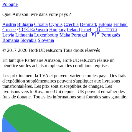
Pologne
Quel Amazon livre dans votre pays ?
Austria
Bulgaria
Croatia
Cyprus
Czechia
Denmark
Estonia
Finland
Greece
·
🇬🇷 Ελληνικά
Hungary
Ireland
Israel
·
🇮🇱 עברית
Latvia
Lithuania
Luxembourg
Malta
Portugal
·
🇵🇹 Português
Romania
Slovakia
Slovenia
© 2017-2026 HotEUDeals.com Tous droits réservés
En tant que Partenaire Amazon, HotEUDeals.com réalise un
bénéfice sur les achats remplissant les conditions requises.
Les prix incluent la TVA et peuvent varier selon les pays. Des frais
d'expédition supplémentaires peuvent s'appliquer aux livraisons
transfrontalières. Les prix sont susceptibles de changer. Les
livraisons vers le Royaume-Uni depuis l'UE peuvent entraîner des
frais de douane. Toutes les informations sont fournies sans garantie.