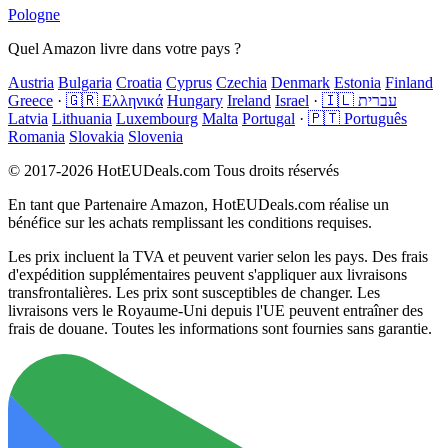
Pologne
Quel Amazon livre dans votre pays ?
Austria
Bulgaria
Croatia
Cyprus
Czechia
Denmark
Estonia
Finland
Greece
·
🇬🇷 Ελληνικά
Hungary
Ireland
Israel
·
🇮🇱 עברית
Latvia
Lithuania
Luxembourg
Malta
Portugal
·
🇵🇹 Português
Romania
Slovakia
Slovenia
© 2017-2026 HotEUDeals.com Tous droits réservés
En tant que Partenaire Amazon, HotEUDeals.com réalise un
bénéfice sur les achats remplissant les conditions requises.
Les prix incluent la TVA et peuvent varier selon les pays. Des frais
d'expédition supplémentaires peuvent s'appliquer aux livraisons
transfrontalières. Les prix sont susceptibles de changer. Les
livraisons vers le Royaume-Uni depuis l'UE peuvent entraîner des
frais de douane. Toutes les informations sont fournies sans garantie.