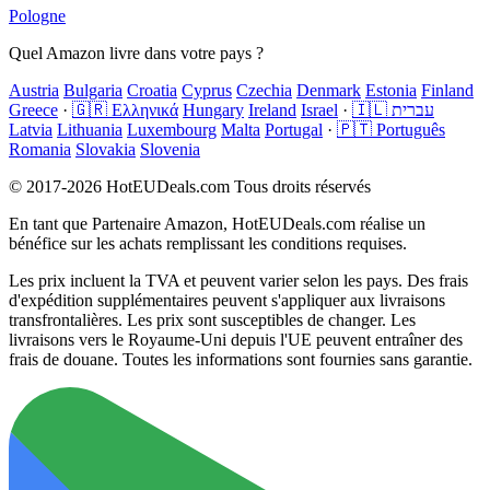
Pologne
Quel Amazon livre dans votre pays ?
Austria
Bulgaria
Croatia
Cyprus
Czechia
Denmark
Estonia
Finland
Greece
·
🇬🇷 Ελληνικά
Hungary
Ireland
Israel
·
🇮🇱 עברית
Latvia
Lithuania
Luxembourg
Malta
Portugal
·
🇵🇹 Português
Romania
Slovakia
Slovenia
© 2017-2026 HotEUDeals.com Tous droits réservés
En tant que Partenaire Amazon, HotEUDeals.com réalise un
bénéfice sur les achats remplissant les conditions requises.
Les prix incluent la TVA et peuvent varier selon les pays. Des frais
d'expédition supplémentaires peuvent s'appliquer aux livraisons
transfrontalières. Les prix sont susceptibles de changer. Les
livraisons vers le Royaume-Uni depuis l'UE peuvent entraîner des
frais de douane. Toutes les informations sont fournies sans garantie.