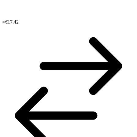
≈€17.42