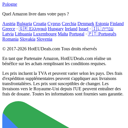
Pologne
Quel Amazon livre dans votre pays ?
Austria
Bulgaria
Croatia
Cyprus
Czechia
Denmark
Estonia
Finland
Greece
·
🇬🇷 Ελληνικά
Hungary
Ireland
Israel
·
🇮🇱 עברית
Latvia
Lithuania
Luxembourg
Malta
Portugal
·
🇵🇹 Português
Romania
Slovakia
Slovenia
© 2017-2026 HotEUDeals.com Tous droits réservés
En tant que Partenaire Amazon, HotEUDeals.com réalise un
bénéfice sur les achats remplissant les conditions requises.
Les prix incluent la TVA et peuvent varier selon les pays. Des frais
d'expédition supplémentaires peuvent s'appliquer aux livraisons
transfrontalières. Les prix sont susceptibles de changer. Les
livraisons vers le Royaume-Uni depuis l'UE peuvent entraîner des
frais de douane. Toutes les informations sont fournies sans garantie.