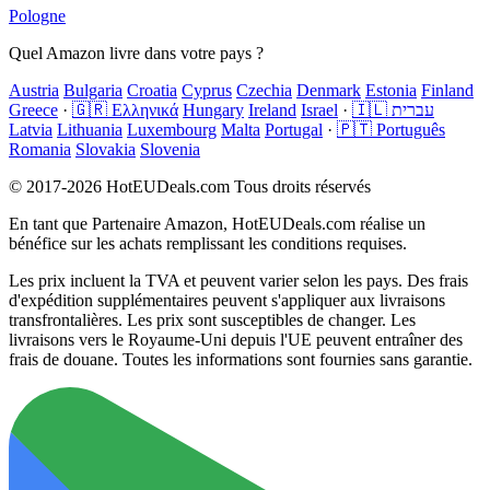
Pologne
Quel Amazon livre dans votre pays ?
Austria
Bulgaria
Croatia
Cyprus
Czechia
Denmark
Estonia
Finland
Greece
·
🇬🇷 Ελληνικά
Hungary
Ireland
Israel
·
🇮🇱 עברית
Latvia
Lithuania
Luxembourg
Malta
Portugal
·
🇵🇹 Português
Romania
Slovakia
Slovenia
© 2017-2026 HotEUDeals.com Tous droits réservés
En tant que Partenaire Amazon, HotEUDeals.com réalise un
bénéfice sur les achats remplissant les conditions requises.
Les prix incluent la TVA et peuvent varier selon les pays. Des frais
d'expédition supplémentaires peuvent s'appliquer aux livraisons
transfrontalières. Les prix sont susceptibles de changer. Les
livraisons vers le Royaume-Uni depuis l'UE peuvent entraîner des
frais de douane. Toutes les informations sont fournies sans garantie.