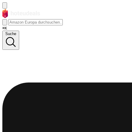
⌘K
Suche