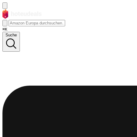
⌘K
Suche