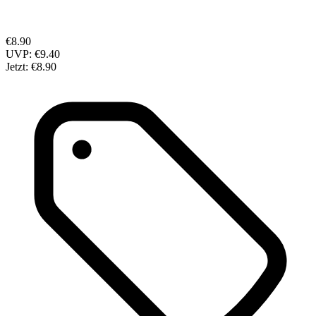
€8.90
UVP:
€9.40
Jetzt:
€8.90