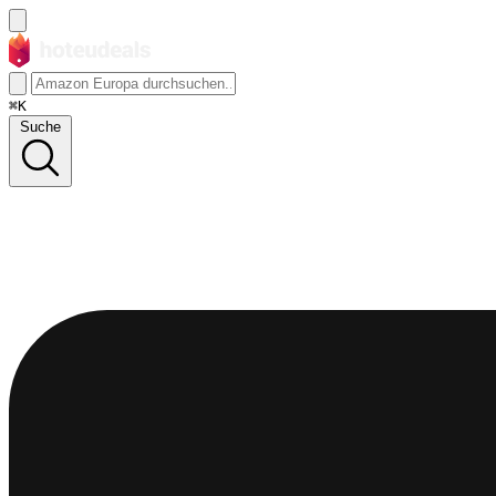
⌘K
Suche