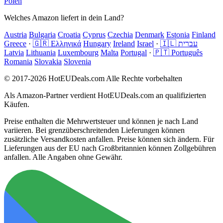
Polen
Welches Amazon liefert in dein Land?
Austria
Bulgaria
Croatia
Cyprus
Czechia
Denmark
Estonia
Finland
Greece
·
🇬🇷 Ελληνικά
Hungary
Ireland
Israel
·
🇮🇱 עברית
Latvia
Lithuania
Luxembourg
Malta
Portugal
·
🇵🇹 Português
Romania
Slovakia
Slovenia
© 2017-2026 HotEUDeals.com Alle Rechte vorbehalten
Als Amazon-Partner verdient HotEUDeals.com an qualifizierten
Käufen.
Preise enthalten die Mehrwertsteuer und können je nach Land
variieren. Bei grenzüberschreitenden Lieferungen können
zusätzliche Versandkosten anfallen. Preise können sich ändern. Für
Lieferungen aus der EU nach Großbritannien können Zollgebühren
anfallen. Alle Angaben ohne Gewähr.