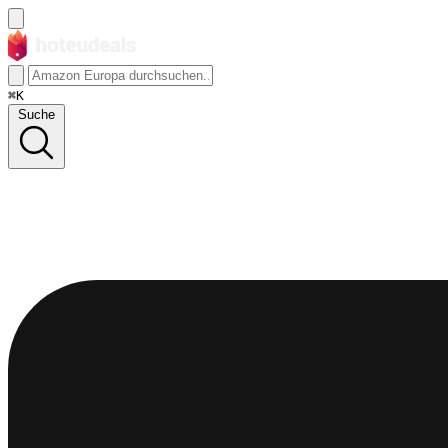
⌘K
Suche