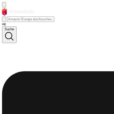
⌘K
Suche