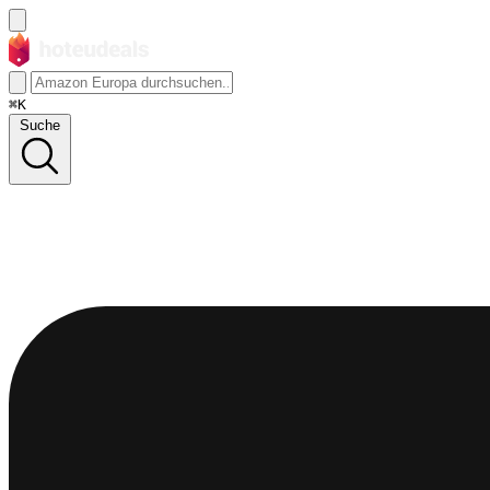
⌘K
Suche