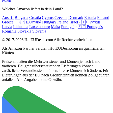
Polen
Welches Amazon liefert in dein Land?
Austria
Bulgaria
Croatia
Cyprus
Czechia
Denmark
Estonia
Finland
Greece
·
🇬🇷 Ελληνικά
Hungary
Ireland
Israel
·
🇮🇱 עברית
Latvia
Lithuania
Luxembourg
Malta
Portugal
·
🇵🇹 Português
Romania
Slovakia
Slovenia
© 2017-2026 HotEUDeals.com Alle Rechte vorbehalten
Als Amazon-Partner verdient HotEUDeals.com an qualifizierten
Käufen.
Preise enthalten die Mehrwertsteuer und können je nach Land
variieren. Bei grenzüberschreitenden Lieferungen können
zusätzliche Versandkosten anfallen. Preise können sich ändern. Für
Lieferungen aus der EU nach Großbritannien können Zollgebühren
anfallen. Alle Angaben ohne Gewähr.