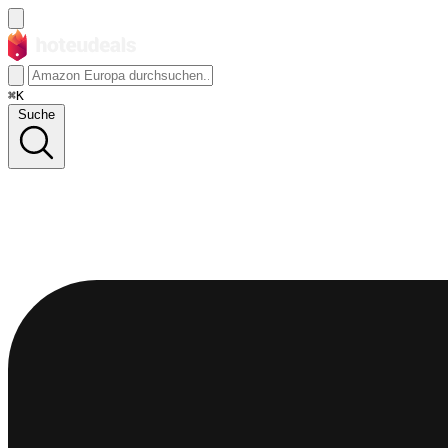
⌘K
Suche