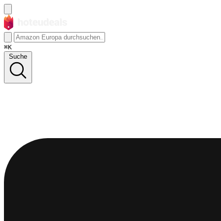
⌘K
Suche