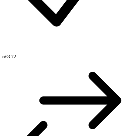
≈€3.72