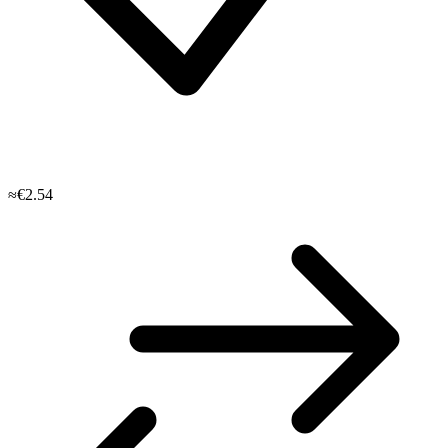
≈€2.54