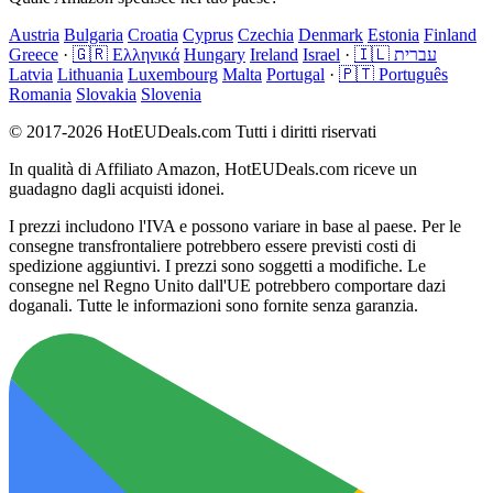
Austria
Bulgaria
Croatia
Cyprus
Czechia
Denmark
Estonia
Finland
Greece
·
🇬🇷 Ελληνικά
Hungary
Ireland
Israel
·
🇮🇱 עברית
Latvia
Lithuania
Luxembourg
Malta
Portugal
·
🇵🇹 Português
Romania
Slovakia
Slovenia
© 2017-2026 HotEUDeals.com Tutti i diritti riservati
In qualità di Affiliato Amazon, HotEUDeals.com riceve un
guadagno dagli acquisti idonei.
I prezzi includono l'IVA e possono variare in base al paese. Per le
consegne transfrontaliere potrebbero essere previsti costi di
spedizione aggiuntivi. I prezzi sono soggetti a modifiche. Le
consegne nel Regno Unito dall'UE potrebbero comportare dazi
doganali. Tutte le informazioni sono fornite senza garanzia.