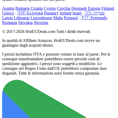
Austria
Bulgaria
Croatia
Cyprus
Czechia
Denmark
Estonia
Finland
Greece
·
🇬🇷 Ελληνικά
Hungary
Ireland
Israel
·
🇮🇱 עברית
Latvia
Lithuania
Luxembourg
Malta
Portugal
·
🇵🇹 Português
Romania
Slovakia
Slovenia
© 2017-2026 HotEUDeals.com Tutti i diritti riservati
In qualità di Affiliato Amazon, HotEUDeals.com riceve un
guadagno dagli acquisti idonei.
I prezzi includono l'IVA e possono variare in base al paese. Per le
consegne transfrontaliere potrebbero essere previsti costi di
spedizione aggiuntivi. I prezzi sono soggetti a modifiche. Le
consegne nel Regno Unito dall'UE potrebbero comportare dazi
doganali. Tutte le informazioni sono fornite senza garanzia.