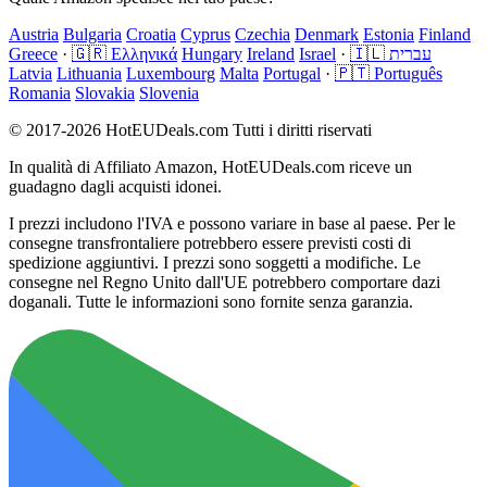
Austria
Bulgaria
Croatia
Cyprus
Czechia
Denmark
Estonia
Finland
Greece
·
🇬🇷 Ελληνικά
Hungary
Ireland
Israel
·
🇮🇱 עברית
Latvia
Lithuania
Luxembourg
Malta
Portugal
·
🇵🇹 Português
Romania
Slovakia
Slovenia
© 2017-2026 HotEUDeals.com Tutti i diritti riservati
In qualità di Affiliato Amazon, HotEUDeals.com riceve un
guadagno dagli acquisti idonei.
I prezzi includono l'IVA e possono variare in base al paese. Per le
consegne transfrontaliere potrebbero essere previsti costi di
spedizione aggiuntivi. I prezzi sono soggetti a modifiche. Le
consegne nel Regno Unito dall'UE potrebbero comportare dazi
doganali. Tutte le informazioni sono fornite senza garanzia.