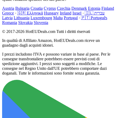
Austria
Bulgaria
Croatia
Cyprus
Czechia
Denmark
Estonia
Finland
Greece
·
🇬🇷 Ελληνικά
Hungary
Ireland
Israel
·
🇮🇱 עברית
Latvia
Lithuania
Luxembourg
Malta
Portugal
·
🇵🇹 Português
Romania
Slovakia
Slovenia
© 2017-2026 HotEUDeals.com Tutti i diritti riservati
In qualità di Affiliato Amazon, HotEUDeals.com riceve un
guadagno dagli acquisti idonei.
I prezzi includono l'IVA e possono variare in base al paese. Per le
consegne transfrontaliere potrebbero essere previsti costi di
spedizione aggiuntivi. I prezzi sono soggetti a modifiche. Le
consegne nel Regno Unito dall'UE potrebbero comportare dazi
doganali. Tutte le informazioni sono fornite senza garanzia.