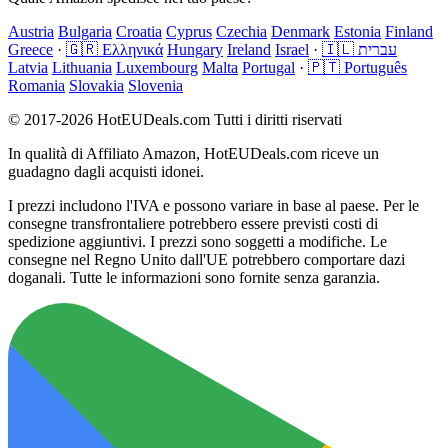
Austria
Bulgaria
Croatia
Cyprus
Czechia
Denmark
Estonia
Finland
Greece
·
🇬🇷 Ελληνικά
Hungary
Ireland
Israel
·
🇮🇱 עברית
Latvia
Lithuania
Luxembourg
Malta
Portugal
·
🇵🇹 Português
Romania
Slovakia
Slovenia
© 2017-2026 HotEUDeals.com Tutti i diritti riservati
In qualità di Affiliato Amazon, HotEUDeals.com riceve un
guadagno dagli acquisti idonei.
I prezzi includono l'IVA e possono variare in base al paese. Per le
consegne transfrontaliere potrebbero essere previsti costi di
spedizione aggiuntivi. I prezzi sono soggetti a modifiche. Le
consegne nel Regno Unito dall'UE potrebbero comportare dazi
doganali. Tutte le informazioni sono fornite senza garanzia.